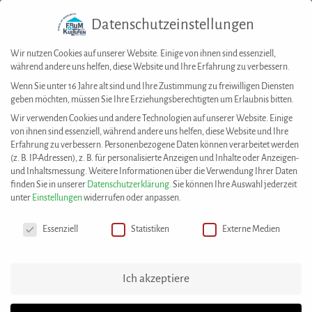
Datenschutzeinstellungen
Togg
navig
Wir nutzen Cookies auf unserer Website. Einige von ihnen sind essenziell,
während andere uns helfen, diese Website und Ihre Erfahrung zu verbessern.
Wenn Sie unter 16 Jahre alt sind und Ihre Zustimmung zu freiwilligen Diensten
geben möchten, müssen Sie Ihre Erziehungsberechtigten um Erlaubnis bitten.
House of Resources
>
Best Practices
>
Neue Bleibe für lettische Volkstanzgruppe
Wir verwenden Cookies und andere Technologien auf unserer Website. Einige
gefunden
von ihnen sind essenziell, während andere uns helfen, diese Website und Ihre
Erfahrung zu verbessern.
Personenbezogene Daten können verarbeitet werden
(z. B. IP-Adressen), z. B. für personalisierte Anzeigen und Inhalte oder Anzeigen-
Diese Best Practice wurde eingereicht von:
und Inhaltsmessung.
Weitere Informationen über die Verwendung Ihrer Daten
Lettischer Kulturverein SAIME e. V.
finden Sie in unserer
Datenschutzerklärung
.
Sie können Ihre Auswahl jederzeit
unter
Einstellungen
widerrufen oder anpassen.
Datenschutzeinstellungen
Neue Bleibe für lettische
Essenziell
Statistiken
Externe Medien
Volkstanzgruppe gefunden
Im Jahr 2019 hat die lettische Volkstanzgruppe
Ich akzeptiere
"Trejdeksnitis" einen anteiligen