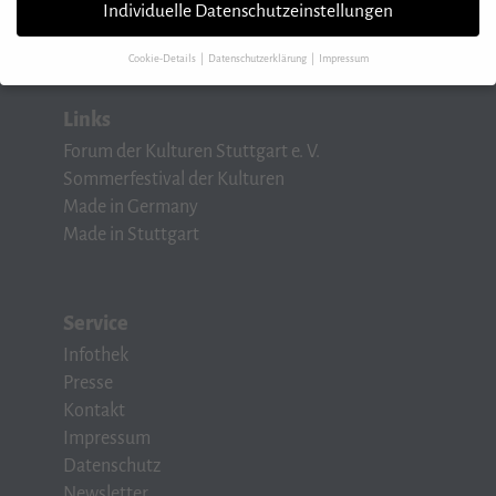
Fax 07 11/248 48 08-88
Individuelle Datenschutzeinstellungen
info@forum-der-kulturen.de
Cookie-Details
Datenschutzerklärung
Impressum
Datenschutzeinstellungen
Links
Wenn Sie unter 16 Jahre alt sind und Ihre Zustimmung zu freiwilligen Diensten
Forum der Kulturen Stuttgart e. V.
geben möchten, müssen Sie Ihre Erziehungsberechtigten um Erlaubnis bitten.
Sommerfestival der Kulturen
Wir verwenden Cookies und andere Technologien auf unserer Website. Einige
Made in Germany
von ihnen sind essenziell, während andere uns helfen, diese Website und Ihre
Erfahrung zu verbessern.
Personenbezogene Daten können verarbeitet werden
Made in Stuttgart
(z. B. IP-Adressen), z. B. für personalisierte Anzeigen und Inhalte oder Anzeigen-
und Inhaltsmessung.
Weitere Informationen über die Verwendung Ihrer Daten
finden Sie in unserer
Datenschutzerklärung
.
Hier finden Sie eine Übersicht über alle verwendeten Cookies. Sie können Ihre
Service
Einwilligung zu ganzen Kategorien geben oder sich weitere Informationen
Infothek
anzeigen lassen und so nur bestimmte Cookies auswählen.
Presse
Speichern
Kontakt
Impressum
Zurück
Datenschutz
Datenschutzeinstellungen
Newsletter