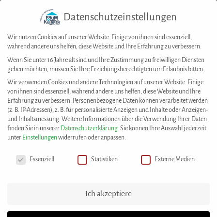
Datenschutzeinstellungen
Togg
navig
Wir nutzen Cookies auf unserer Website. Einige von ihnen sind essenziell,
während andere uns helfen, diese Website und Ihre Erfahrung zu verbessern.
Wenn Sie unter 16 Jahre alt sind und Ihre Zustimmung zu freiwilligen Diensten
geben möchten, müssen Sie Ihre Erziehungsberechtigten um Erlaubnis bitten.
Wir verwenden Cookies und andere Technologien auf unserer Website. Einige
von ihnen sind essenziell, während andere uns helfen, diese Website und Ihre
Forum der Kulturen Stuttgart e. V.
Erfahrung zu verbessern.
Personenbezogene Daten können verarbeitet werden
(z. B. IP-Adressen), z. B. für personalisierte Anzeigen und Inhalte oder Anzeigen-
Dachverband der Migrantenkulturvereine und
und Inhaltsmessung.
Weitere Informationen über die Verwendung Ihrer Daten
interkulturellen Einrichtungen
finden Sie in unserer
Datenschutzerklärung
.
Sie können Ihre Auswahl jederzeit
unter
Einstellungen
widerrufen oder anpassen.
Stuttgarter Interkulturbüro
Datenschutzeinstellungen
Mitglied im Bundesverband Netzwerke von
Essenziell
Statistiken
Externe Medien
Migrantenorganisationen e. V. (NeMO)
Ich akzeptiere
Marktplatz 4 · 70173 Stuttgart
Tel. 07 11/248 48 08-0