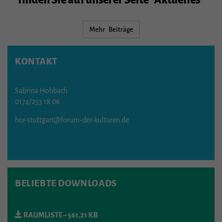
finden Sie auf unserer Seite "Aktuelles"
Mehr Beiträge
KONTAKT
Sabrina Hohbach
0174/253 18 06
hor-stuttgart@forum-der-kulturen.de
BELIEBTE DOWNLOADS
RAUMLISTE
– 561,21 KB