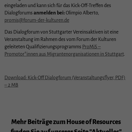
Essenziell (1)
eingeladen und kann sich für das Kick-Off-Treffen des
Essenzielle Cookies ermöglichen grundlegende Funktionen und sind für die
Dialogforums
anmelden bei:
Olimpio Alberto,
einwandfreie Funktion der Website erforderlich.
promis@forum-der-kulturen.de
Cookie-Informationen anzeigen
Das Dialogforum von Stuttgarter Vereinsaktiven ist eine
Stat
Statistiken (1)
Veranstaltung im Rahmen des vom Forum der Kulturen
Statistik Cookies erfassen Informationen anonym. Diese Informationen helfen uns
geleiteten Qualifizierungsprogramms
ProMiS –
zu verstehen, wie unsere Besucher unsere Website nutzen.
Promotor*innen aus Migrantenorganisationen in Stuttgart
.
Cookie-Informationen anzeigen
Ext
Externe Medien (3)
Download: Kick-Off Dialogforum (Veranstaltungsflyer, PDF)
Inhalte von Videoplattformen und Social-Media-Plattformen werden
– 2 MB
standardmäßig blockiert. Wenn Cookies von externen Medien akzeptiert werden,
bedarf der Zugriff auf diese Inhalte keiner manuellen Einwilligung mehr.
Cookie-Informationen anzeigen
Datenschutzerklärung
Impressum
Mehr Beiträge zum House of Resources