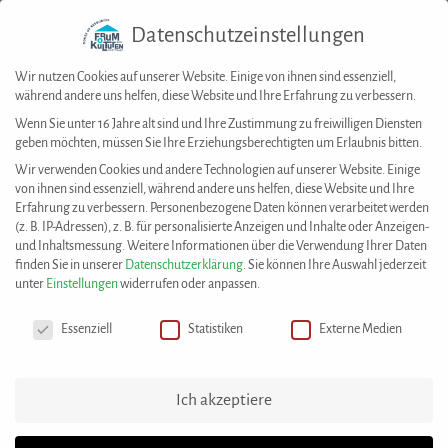
Datenschutzeinstellungen
Togg
navig
Wir nutzen Cookies auf unserer Website. Einige von ihnen sind essenziell,
während andere uns helfen, diese Website und Ihre Erfahrung zu verbessern.
Wenn Sie unter 16 Jahre alt sind und Ihre Zustimmung zu freiwilligen Diensten
geben möchten, müssen Sie Ihre Erziehungsberechtigten um Erlaubnis bitten.
House of Resources
>
News
>
Kick-Off-Treffen „Dialogforum für Vereinsaktive“
Wir verwenden Cookies und andere Technologien auf unserer Website. Einige
AKTUELLES
von ihnen sind essenziell, während andere uns helfen, diese Website und Ihre
Erfahrung zu verbessern.
Personenbezogene Daten können verarbeitet werden
(z. B. IP-Adressen), z. B. für personalisierte Anzeigen und Inhalte oder Anzeigen-
und Inhaltsmessung.
Weitere Informationen über die Verwendung Ihrer Daten
finden Sie in unserer
Datenschutzerklärung
.
Sie können Ihre Auswahl jederzeit
unter
Einstellungen
widerrufen oder anpassen.
Datenschutzeinstellungen
Essenziell
Statistiken
Externe Medien
Ich akzeptiere