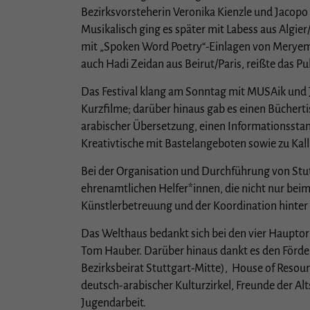
Bezirksvorsteherin Veronika Kienzle und Jacopo 
Musikalisch ging es später mit Labess aus Algie
Stat
mit „Spoken Word Poetry“-Einlagen von Meryem P
auch Hadi Zeidan aus Beirut/Paris, reißte das 
Stati
unser
Das Festival klang am Sonntag mit MUSAik und Ja
Kurzfilme; darüber hinaus gab es einen Büchertis
Exte
arabischer Übersetzung, einen Informationsstan
Kreativtische mit Bastelangeboten sowie zu Kal
Inhal
Cooki
Bei der Organisation und Durchführung von Stutt
Einwi
ehrenamtlichen Helfer*innen, die nicht nur bei
Künstlerbetreuung und der Koordination hinter 
Das Welthaus bedankt sich bei den vier Hauptor
Tom Hauber. Darüber hinaus dankt es den Förde
Bezirksbeirat Stuttgart-Mitte), House of Resour
deutsch-arabischer Kulturzirkel, Freunde der Alt
Jugendarbeit.