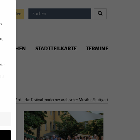
Spenden
ns
n,
ITMACHEN
STADTTEILKARTE
TERMINE
rte
hl
es
>
Stutt:Ard – das Festival moderner arabischer Musik in Stuttgart