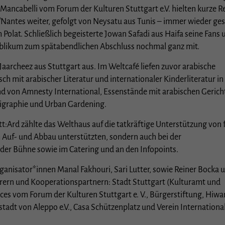
Mancabelli vom Forum der Kulturen Stuttgart e.V. hielten kurze R
Cookie-Informationen anzeigen
r/Nantes weiter, gefolgt von Neysatu aus Tunis – immer wieder ges
istiken (1)
olat. Schließlich begeisterte Jowan Safadi aus Haifa seine Fans 
Publikum zum spätabendlichen Abschluss nochmal ganz mit.
stik Cookies erfassen Informationen anonym. Diese Informationen helfen uns zu verstehen, wi
e Besucher unsere Website nutzen.
archeez aus Stuttgart aus. Im Weltcafé liefen zuvor arabische
Cookie-Informationen anzeigen
ch mit arabischer Literatur und internationaler Kinderliteratur in
rne Medien (3)
d von Amnesty International, Essenstände mit arabischen Gerich
ligraphie und Urban Gardening.
te von Videoplattformen und Social-Media-Plattformen werden standardmäßig blockiert. We
es von externen Medien akzeptiert werden, bedarf der Zugriff auf diese Inhalte keiner manuel
:Ard zählte das Welthaus auf die tatkräftige Unterstützung von f
lligung mehr.
m Auf- und Abbau unterstützten, sondern auch bei der
Cookie-Informationen anzeigen
der Bühne sowie im Catering und an den Infopoints.
Datenschutzerklärung
I
ganisator*innen Manal Fakhouri, Sari Lutter, sowie Reiner Bocka 
rern und Kooperationspartnern: Stadt Stuttgart (Kulturamt und
ces vom Forum der Kulturen Stuttgart e. V., Bürgerstiftung, Hiwa
stadt von Aleppo e.V., Casa Schützenplatz und Verein Internationa