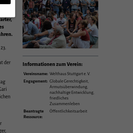
arter,
es
n,
ühren.
 23.
rte
t der
Informationen zum Verein:
u
Vereinsname:
Welthaus Stuttgart e. V.
mmte
Engagement:
Globale Gerechtigkeit,
tag
Armutsüberwindung,
Gari
nachhaltige Entwicklung,
ichen
friedliches
Zurück
Zusammenleben
Beantragte
Öffentlichkeitsarbeit
Ressource:
r
er
er,