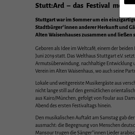
Stutt:Ard – das Festival moder
Stuttgart war im Sommer um ein einzigartige
Stadtbürger*innen anderer Herkunft und Gäs
Wenn S
Alten Waisenhauses zusammen und ließen si
müssen
Wir ve
Geboren als Idee im Weltcafé, einem der beiden P
essenz
Juni 2019 statt. Das Welthaus Stuttgart e.V. setz
Person
Anzeig
Armutsüberwindung, nachhaltige Entwicklung un
Verwen
Verein im Alten Waisenhaus, wo auch seine Partn
Hier f
ganzen
Lokale und weitgereiste Musikergäste aus versc
Cookie
nicht lange still auf den gemütlichen orientali
aus Kairo/München, gefolgt von Foular aus Dam
Sp
Abend des ersten Festivaltags hinein.
Datens
Esse
Den musikalischen Auftakt am Samstag gab der a
ausmacht: die Begegnung von Menschen deutsche
Essen
Websi
Mansour trugen die Sänger*innen Lieder arabis