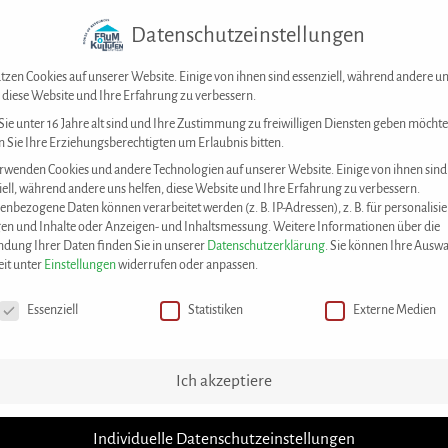
Datenschutzeinstellungen
Forum der Kulturen Stuttgart e. V.
Kontakt
tzen Cookies auf unserer Website. Einige von ihnen sind essenziell, während andere u
, diese Website und Ihre Erfahrung zu verbessern.
ie unter 16 Jahre alt sind und Ihre Zustimmung zu freiwilligen Diensten geben möchte
 Sie Ihre Erziehungsberechtigten um Erlaubnis bitten.
DAS KONZEPT
UNSERE ANGEBOTE
M
rwenden Cookies und andere Technologien auf unserer Website. Einige von ihnen sind
iell, während andere uns helfen, diese Website und Ihre Erfahrung zu verbessern.
enbezogene Daten können verarbeitet werden (z. B. IP-Adressen), z. B. für personalisie
en und Inhalte oder Anzeigen- und Inhaltsmessung.
Weitere Informationen über die
dung Ihrer Daten finden Sie in unserer
Datenschutzerklärung
.
Sie können Ihre Auswa
eit unter
Einstellungen
widerrufen oder anpassen.
chutzeinstellungen
Essenziell
Statistiken
Externe Medien
House of Resources
>
Best Practic
Ich akzeptiere
Individuelle Datenschutzeinstellungen