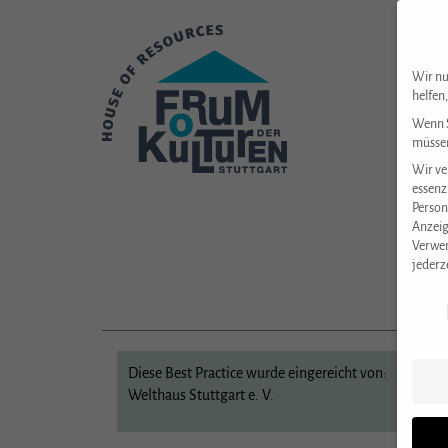
Wir nu
helfen
Wenn S
müssen
Wir ve
essenz
Person
Anzeig
Verwen
jederz
Datens
Diese Best Practice wurde eingereicht von:
Welthaus Stuttgart e. V.