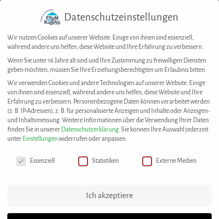
Datenschutzeinstellungen
Togg
navig
Wir nutzen Cookies auf unserer Website. Einige von ihnen sind essenziell,
während andere uns helfen, diese Website und Ihre Erfahrung zu verbessern.
Wenn Sie unter 16 Jahre alt sind und Ihre Zustimmung zu freiwilligen Diensten
geben möchten, müssen Sie Ihre Erziehungsberechtigten um Erlaubnis bitten.
House of Resources
>
Best Practices
>
Musik und Tanz kennen keine Grenzen –
Wir verwenden Cookies und andere Technologien auf unserer Website. Einige
20-jähriges Jubiläum von Stuttgart tanzt! e. V.
von ihnen sind essenziell, während andere uns helfen, diese Website und Ihre
Erfahrung zu verbessern.
Personenbezogene Daten können verarbeitet werden
(z. B. IP-Adressen), z. B. für personalisierte Anzeigen und Inhalte oder Anzeigen-
Diese Best Practice wurde eingereicht von:
und Inhaltsmessung.
Weitere Informationen über die Verwendung Ihrer Daten
Stuttgart tanzt! e. V.
finden Sie in unserer
Datenschutzerklärung
.
Sie können Ihre Auswahl jederzeit
unter
Einstellungen
widerrufen oder anpassen.
Datenschutzeinstellungen
Musik und Tanz kennen keine Grenzen
Essenziell
Statistiken
Externe Medien
– 20-jähriges Jubiläum von Stuttgart
tanzt! e. V.
Ich akzeptiere
Die Liebe zu Musik und Tanz vereint alle Mitglieder