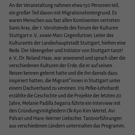
Essenziell (1)
An der Veranstaltung nahmen etwa 150 Personen teil,
Essenzielle Cookies ermöglichen grundlegende Funktionen und sind für die
ein großer Teil davon mit Migrationshintergrund. Es
einwandfreie Funktion der Website erforderlich.
waren Menschen aus fast allen Kontinenten vertreten.
Cookie-Informationen anzeigen
Sami Aras, der 1. Vorsitzende des Forum der Kulturen
Stuttgart e. V., sowie Marc Gegenfurtner, Leiter des
Stat
Statistiken (1)
Kulturamts der Landeshauptstadt Stuttgart, hielten eine
Statistik Cookies erfassen Informationen anonym. Diese Informationen helfen uns
Rede. Der Ideengeber und Initiator von Stuttgart tanzt!
zu verstehen, wie unsere Besucher unsere Website nutzen.
e. V., Dr. Roland Haas, war anwesend und sprach über die
Cookie-Informationen anzeigen
verschiedenen Kulturen der Erde, die er auf seinen
Ext
Externe Medien (3)
Reisen kennen gelernt hatte und die ihn damals dazu
inspiriert hatten, die Migrant*innen in Stuttgart unter
Inhalte von Videoplattformen und Social-Media-Plattformen werden
einem Dachverband zu vereinen. Iris Pelke-Lehnhardt
standardmäßig blockiert. Wenn Cookies von externen Medien akzeptiert werden,
bedarf der Zugriff auf diese Inhalte keiner manuellen Einwilligung mehr.
erzählte die Geschichte und die Projekte der letzten 20
Cookie-Informationen anzeigen
Jahre, Melanie Padilla Segarra führte ein Interview mit
den Gründungsmitgliedern Ok-Kyo Kim Wertel, Avi
Datenschutzerklärung
Impressum
Palvari und Hans-Werner Liebscher. Tanzvorführungen
aus verschiedenen Ländern untermalten das Programm.