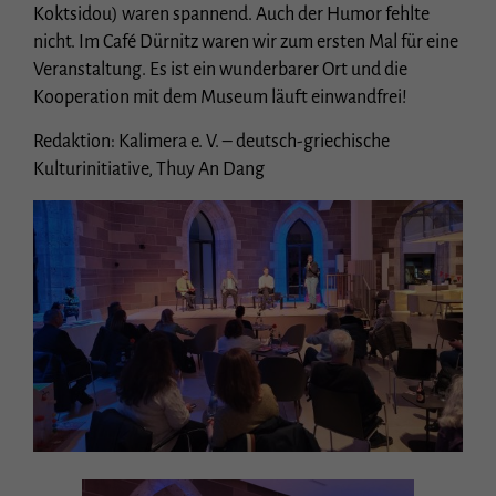
Essenziell (1)
Koktsidou) waren spannend. Auch der Humor fehlte
Essenzielle Cookies ermöglichen grundlegende Funktionen und sind für die
nicht. Im Café Dürnitz waren wir zum ersten Mal für eine
einwandfreie Funktion der Website erforderlich.
Veranstaltung. Es ist ein wunderbarer Ort und die
Cookie-Informationen anzeigen
Kooperation mit dem Museum läuft einwandfrei!
Stat
Statistiken (1)
Redaktion: Kalimera e. V. – deutsch-griechische
Kulturinitiative, Thuy An Dang
Statistik Cookies erfassen Informationen anonym. Diese Informationen helfen uns
zu verstehen, wie unsere Besucher unsere Website nutzen.
Cookie-Informationen anzeigen
Ext
Externe Medien (3)
Inhalte von Videoplattformen und Social-Media-Plattformen werden
standardmäßig blockiert. Wenn Cookies von externen Medien akzeptiert werden,
bedarf der Zugriff auf diese Inhalte keiner manuellen Einwilligung mehr.
Cookie-Informationen anzeigen
Datenschutzerklärung
Impressum