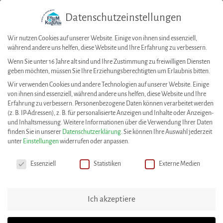
Datenschutzeinstellungen
Togg
navig
Wir nutzen Cookies auf unserer Website. Einige von ihnen sind essenziell,
während andere uns helfen, diese Website und Ihre Erfahrung zu verbessern.
Wenn Sie unter 16 Jahre alt sind und Ihre Zustimmung zu freiwilligen Diensten
geben möchten, müssen Sie Ihre Erziehungsberechtigten um Erlaubnis bitten.
House of Resources
>
Best Practices
>
Lesung mit dem griechischen Autor
Wir verwenden Cookies und andere Technologien auf unserer Website. Einige
Christos Asteriou
von ihnen sind essenziell, während andere uns helfen, diese Website und Ihre
Erfahrung zu verbessern.
Personenbezogene Daten können verarbeitet werden
(z. B. IP-Adressen), z. B. für personalisierte Anzeigen und Inhalte oder Anzeigen-
Diese Best Practice wurde eingereicht von:
und Inhaltsmessung.
Weitere Informationen über die Verwendung Ihrer Daten
Kalimera e. V. – deutsch-griechische Kulturinitiative
finden Sie in unserer
Datenschutzerklärung
.
Sie können Ihre Auswahl jederzeit
unter
Einstellungen
widerrufen oder anpassen.
Datenschutzeinstellungen
Lesung mit dem griechischen Autor
Essenziell
Statistiken
Externe Medien
Christos Asteriou
Im November 2023 veranstaltete Kalimera e. V. eine
Ich akzeptiere
zweisprachige Lesung mit dem Autor Christos