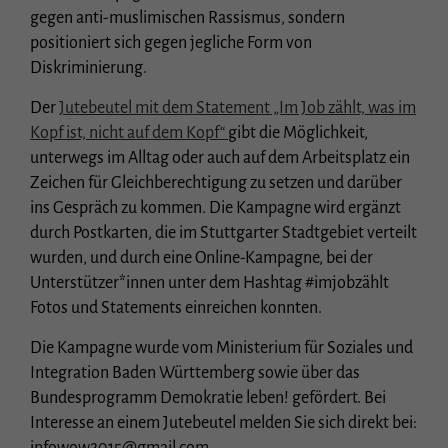
Essenziell (1)
gegen anti-muslimischen Rassismus, sondern
Essenzielle Cookies ermöglichen grundlegende Funktionen und sind für die
positioniert sich gegen jegliche Form von
einwandfreie Funktion der Website erforderlich.
Diskriminierung.
Cookie-Informationen anzeigen
Der
Jutebeutel mit dem Statement „Im Job zählt, was im
Stat
Statistiken (1)
Kopf ist, nicht auf dem Kopf“
gibt die Möglichkeit,
Statistik Cookies erfassen Informationen anonym. Diese Informationen helfen uns
unterwegs im Alltag oder auch auf dem Arbeitsplatz ein
zu verstehen, wie unsere Besucher unsere Website nutzen.
Zeichen für Gleichberechtigung zu setzen und darüber
Cookie-Informationen anzeigen
ins Gespräch zu kommen. Die Kampagne wird ergänzt
durch Postkarten, die im Stuttgarter Stadtgebiet verteilt
Ext
Externe Medien (3)
wurden, und durch eine Online-Kampagne, bei der
Inhalte von Videoplattformen und Social-Media-Plattformen werden
Unterstützer*innen unter dem Hashtag #imjobzählt
standardmäßig blockiert. Wenn Cookies von externen Medien akzeptiert werden,
Fotos und Statements einreichen konnten.
bedarf der Zugriff auf diese Inhalte keiner manuellen Einwilligung mehr.
Cookie-Informationen anzeigen
Die Kampagne wurde vom Ministerium für Soziales und
Datenschutzerklärung
Impressum
Integration Baden Württemberg sowie über das
Bundesprogramm Demokratie leben! gefördert. Bei
Interesse an einem Jutebeutel melden Sie sich direkt bei: