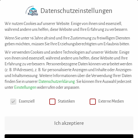
Datenschutzeinstellungen
Togg
navig
Wir nutzen Cookies auf unserer Website. Einige von ihnen sind essenziell,
während andere uns helfen, diese Website und Ihre Erfahrung zu verbessern.
Wenn Sie unter 16 Jahre alt sind und Ihre Zustimmung zu freiwilligen Diensten
geben möchten, müssen Sie Ihre Erziehungsberechtigten um Erlaubnis bitten.
House of Resources
>
Best Practices
>
„Im Job zählt…“ – Kampagne gegen
Wir verwenden Cookies und andere Technologien auf unserer Website. Einige
Diskriminierung auf dem Arbeitsmarkt
von ihnen sind essenziell, während andere uns helfen, diese Website und Ihre
Erfahrung zu verbessern.
Personenbezogene Daten können verarbeitet werden
(z. B. IP-Adressen), z. B. für personalisierte Anzeigen und Inhalte oder Anzeigen-
Diese Best Practice wurde eingereicht von:
und Inhaltsmessung.
Weitere Informationen über die Verwendung Ihrer Daten
WoW – With or Without e. V.
finden Sie in unserer
Datenschutzerklärung
.
Sie können Ihre Auswahl jederzeit
unter
Einstellungen
widerrufen oder anpassen.
Datenschutzeinstellungen
„Im Job zählt…“ – Kampagne gegen
Essenziell
Statistiken
Externe Medien
Diskriminierung auf dem
Arbeitsmarkt
Ich akzeptiere
WoW - With or Without e. V. ist eine