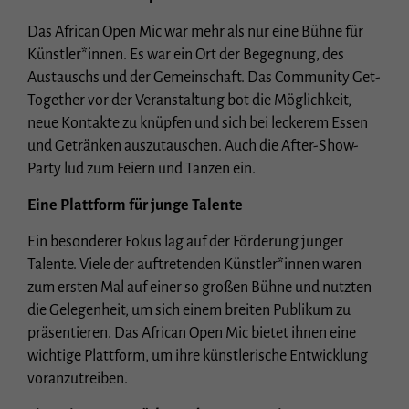
Essenziell (1)
Das African Open Mic war mehr als nur eine Bühne für
Essenzielle Cookies ermöglichen grundlegende Funktionen und sind für die
einwandfreie Funktion der Website erforderlich.
Künstler*innen. Es war ein Ort der Begegnung, des
Cookie-Informationen anzeigen
Austauschs und der Gemeinschaft. Das Community Get-
Together vor der Veranstaltung bot die Möglichkeit,
Stat
Statistiken (1)
neue Kontakte zu knüpfen und sich bei leckerem Essen
Statistik Cookies erfassen Informationen anonym. Diese Informationen helfen uns
und Getränken auszutauschen. Auch die After-Show-
zu verstehen, wie unsere Besucher unsere Website nutzen.
Party lud zum Feiern und Tanzen ein.
Cookie-Informationen anzeigen
Eine Plattform für junge Talente
Ext
Externe Medien (3)
Ein besonderer Fokus lag auf der Förderung junger
Inhalte von Videoplattformen und Social-Media-Plattformen werden
Talente. Viele der auftretenden Künstler*innen waren
standardmäßig blockiert. Wenn Cookies von externen Medien akzeptiert werden,
bedarf der Zugriff auf diese Inhalte keiner manuellen Einwilligung mehr.
zum ersten Mal auf einer so großen Bühne und nutzten
die Gelegenheit, um sich einem breiten Publikum zu
Cookie-Informationen anzeigen
präsentieren. Das African Open Mic bietet ihnen eine
Datenschutzerklärung
Impressum
wichtige Plattform, um ihre künstlerische Entwicklung
voranzutreiben.