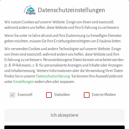
Datenschutzeinstellungen
Togg
navig
Wir nutzen Cookies auf unserer Website. Einige von ihnen sind essenziell,
während andere uns helfen, diese Website und Ihre Erfahrung zu verbessern.
Wenn Sie unter 16 Jahre alt sind und Ihre Zustimmung zu freiwilligen Diensten
geben möchten, müssen Sie Ihre Erziehungsberechtigten um Erlaubnis bitten.
House of Resources
>
Best Practices
>
African Open Mic Stuttgart: Ein Abend
Wir verwenden Cookies und andere Technologien auf unserer Website. Einige
voller Vielfalt und Kreativität
von ihnen sind essenziell, während andere uns helfen, diese Website und Ihre
Erfahrung zu verbessern.
Personenbezogene Daten können verarbeitet werden
(z. B. IP-Adressen), z. B. für personalisierte Anzeigen und Inhalte oder Anzeigen-
Diese Best Practice wurde eingereicht von:
und Inhaltsmessung.
Weitere Informationen über die Verwendung Ihrer Daten
Initiative Schwarze Menschen in Deutschland Bund e.V.
finden Sie in unserer
Datenschutzerklärung
.
Sie können Ihre Auswahl jederzeit
(ISD)
unter
Einstellungen
widerrufen oder anpassen.
Datenschutzeinstellungen
Essenziell
Statistiken
Externe Medien
African Open Mic Stuttgart: Ein Abend
voller Vielfalt und Kreativität
Ich akzeptiere
Am 24. Februar 2024 verwandelte sich das Theater
Rampe in Stuttgart erneut in einen bunten