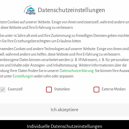
Datenschutzeinstellungen
Forum der Kulturen Stuttgart e. V.
Kontakt
tzen Cookies auf unserer Website. Einige von ihnen sind essenziell, während andere u
, diese Website und Ihre Erfahrung zu verbessern.
ie unter 16 Jahre alt sind und Ihre Zustimmung zu freiwilligen Diensten geben möchte
 Sie Ihre Erziehungsberechtigten um Erlaubnis bitten.
DAS KONZEPT
UNSERE ANGEBOTE
M
rwenden Cookies und andere Technologien auf unserer Website. Einige von ihnen sind
iell, während andere uns helfen, diese Website und Ihre Erfahrung zu verbessern.
enbezogene Daten können verarbeitet werden (z. B. IP-Adressen), z. B. für personalisie
en und Inhalte oder Anzeigen- und Inhaltsmessung.
Weitere Informationen über die
dung Ihrer Daten finden Sie in unserer
Datenschutzerklärung
.
Sie können Ihre Auswa
eit unter
Einstellungen
widerrufen oder anpassen.
chutzeinstellungen
Essenziell
Statistiken
Externe Medien
Ich akzeptiere
Individuelle Datenschutzeinstellungen