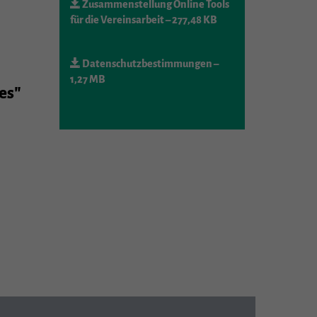
Zusammenstellung Online Tools
für die Vereinsarbeit
– 277,48 KB
Statistiken
Datenschutzbestimmungen
–
e
1,27 MB
es"
Externe Medien
nn
len
mpressum