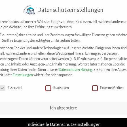
Datenschutzeinstellungen
Forum der Kulturen Stuttgart e. V.
Kontakt
tzen Cookies auf unserer Website. Einige von ihnen sind essenziell, während andere u
, diese Website und Ihre Erfahrung zu verbessern.
ie unter 16 Jahre alt sind und Ihre Zustimmung zu freiwilligen Diensten geben möchte
 Sie Ihre Erziehungsberechtigten um Erlaubnis bitten.
DAS KONZEPT
UNSERE ANGEBOTE
M
rwenden Cookies und andere Technologien auf unserer Website. Einige von ihnen sind
iell, während andere uns helfen, diese Website und Ihre Erfahrung zu verbessern.
enbezogene Daten können verarbeitet werden (z. B. IP-Adressen), z. B. für personalisie
en und Inhalte oder Anzeigen- und Inhaltsmessung.
Weitere Informationen über die
dung Ihrer Daten finden Sie in unserer
Datenschutzerklärung
.
Sie können Ihre Auswa
eit unter
Einstellungen
widerrufen oder anpassen.
chutzeinstellungen
Essenziell
Statistiken
Externe Medien
House of Resources
>
News
>
Warum einen Verein gründen? Seminar am 
Ich akzeptiere
m einen Verein gründen? Seminar am
Individuelle Datenschutzeinstellungen