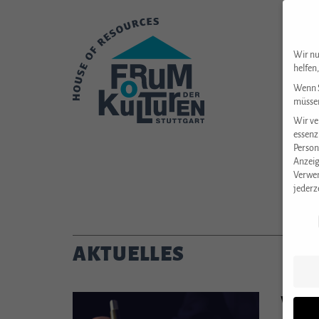
Wir nu
helfen
Wenn S
müssen
Wir ve
essenz
Person
Anzeig
Verwen
jederz
Datens
AKTUELLES
Waru