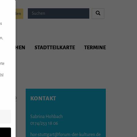
Spenden
ns
n,
ITMACHEN
STADTTEILKARTE
TERMINE
rte
hl
KONTAKT
05.02.2020
Sabrina Hohbach
0174/253 18 06
hor-stuttgart@forum-der-kulturen.de