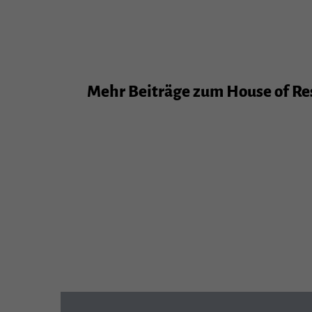
Stat
Stati
unser
Mehr Beiträge zum House of Reso
Exte
Inhal
Cooki
Einwi