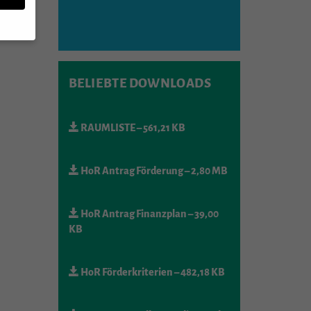
n,
BELIEBTE DOWNLOADS
RAUMLISTE
– 561,21 KB
rte
HoR Antrag Förderung
– 2,80 MB
u
mmte
HoR Antrag Finanzplan
– 39,00
KB
Zurück
HoR Förderkriterien
– 482,18 KB
er