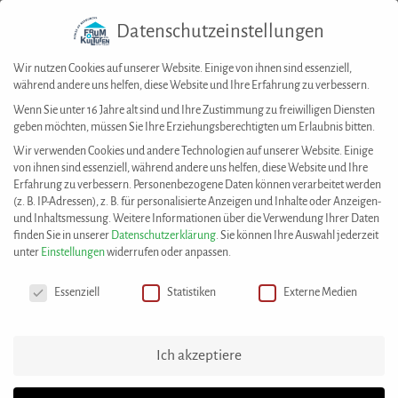
Datenschutzeinstellungen
Togg
navig
Wir nutzen Cookies auf unserer Website. Einige von ihnen sind essenziell,
während andere uns helfen, diese Website und Ihre Erfahrung zu verbessern.
Wenn Sie unter 16 Jahre alt sind und Ihre Zustimmung zu freiwilligen Diensten
geben möchten, müssen Sie Ihre Erziehungsberechtigten um Erlaubnis bitten.
Wir verwenden Cookies und andere Technologien auf unserer Website. Einige
von ihnen sind essenziell, während andere uns helfen, diese Website und Ihre
Forum der Kulturen Stuttgart e. V.
Erfahrung zu verbessern.
Personenbezogene Daten können verarbeitet werden
(z. B. IP-Adressen), z. B. für personalisierte Anzeigen und Inhalte oder Anzeigen-
Dachverband der Migrantenkulturvereine und
und Inhaltsmessung.
Weitere Informationen über die Verwendung Ihrer Daten
interkulturellen Einrichtungen
finden Sie in unserer
Datenschutzerklärung
.
Sie können Ihre Auswahl jederzeit
unter
Einstellungen
widerrufen oder anpassen.
Stuttgarter Interkulturbüro
Datenschutzeinstellungen
Mitglied im Bundesverband Netzwerke von
Essenziell
Statistiken
Externe Medien
Migrantenorganisationen e. V. (NeMO)
Ich akzeptiere
Marktplatz 4 · 70173 Stuttgart
Tel. 07 11/248 48 08-0