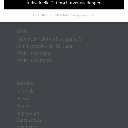
Fax 07 11/248 48 08-88
Individuelle Datenschutzeinstellungen
info@forum-der-kulturen.de
Cookie-Details
Datenschutzerklärung
Impressum
Datenschutzeinstellungen
Links
Wenn Sie unter 16 Jahre alt sind und Ihre Zustimmung zu freiwilligen Diensten
Forum der Kulturen Stuttgart e. V.
geben möchten, müssen Sie Ihre Erziehungsberechtigten um Erlaubnis bitten.
Sommerfestival der Kulturen
Wir verwenden Cookies und andere Technologien auf unserer Website. Einige
Made in Germany
von ihnen sind essenziell, während andere uns helfen, diese Website und Ihre
Erfahrung zu verbessern.
Personenbezogene Daten können verarbeitet werden
Made in Stuttgart
(z. B. IP-Adressen), z. B. für personalisierte Anzeigen und Inhalte oder Anzeigen-
und Inhaltsmessung.
Weitere Informationen über die Verwendung Ihrer Daten
finden Sie in unserer
Datenschutzerklärung
.
Hier finden Sie eine Übersicht über alle verwendeten Cookies. Sie können Ihre
Service
Einwilligung zu ganzen Kategorien geben oder sich weitere Informationen
Infothek
anzeigen lassen und so nur bestimmte Cookies auswählen.
Presse
Speichern
Kontakt
Impressum
Zurück
Datenschutz
Datenschutzeinstellungen
Newsletter