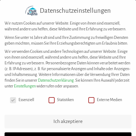
Datenschutzeinstellungen
Togg
navig
Wir nutzen Cookies auf unserer Website. Einige von ihnen sind essenziell,
während andere uns helfen, diese Website und Ihre Erfahrung zu verbessern.
Wenn Sie unter 16 Jahre alt sind und Ihre Zustimmung zu freiwilligen Diensten
geben möchten, müssen Sie Ihre Erziehungsberechtigten um Erlaubnis bitten.
Wir verwenden Cookies und andere Technologien auf unserer Website. Einige
von ihnen sind essenziell, während andere uns helfen, diese Website und Ihre
Forum der Kulturen Stuttgart e. V.
Erfahrung zu verbessern.
Personenbezogene Daten können verarbeitet werden
(z. B. IP-Adressen), z. B. für personalisierte Anzeigen und Inhalte oder Anzeigen-
Dachverband der Migrantenkulturvereine und
und Inhaltsmessung.
Weitere Informationen über die Verwendung Ihrer Daten
interkulturellen Einrichtungen
finden Sie in unserer
Datenschutzerklärung
.
Sie können Ihre Auswahl jederzeit
unter
Einstellungen
widerrufen oder anpassen.
Stuttgarter Interkulturbüro
Datenschutzeinstellungen
Mitglied im Bundesverband Netzwerke von
Essenziell
Statistiken
Externe Medien
Migrantenorganisationen e. V. (NeMO)
Ich akzeptiere
Marktplatz 4 · 70173 Stuttgart
Tel. 07 11/248 48 08-0