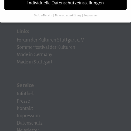
Fax 07 11/248 48 08-88
Individuelle Datenschutzeinstellungen
info@forum-der-kulturen.de
Cookie-Details
Datenschutzerklärung
Impressum
Datenschutzeinstellungen
Links
Wenn Sie unter 16 Jahre alt sind und Ihre Zustimmung zu freiwilligen Diensten
Forum der Kulturen Stuttgart e. V.
geben möchten, müssen Sie Ihre Erziehungsberechtigten um Erlaubnis bitten.
Sommerfestival der Kulturen
Wir verwenden Cookies und andere Technologien auf unserer Website. Einige
Made in Germany
von ihnen sind essenziell, während andere uns helfen, diese Website und Ihre
Erfahrung zu verbessern.
Personenbezogene Daten können verarbeitet werden
Made in Stuttgart
(z. B. IP-Adressen), z. B. für personalisierte Anzeigen und Inhalte oder Anzeigen-
und Inhaltsmessung.
Weitere Informationen über die Verwendung Ihrer Daten
finden Sie in unserer
Datenschutzerklärung
.
Hier finden Sie eine Übersicht über alle verwendeten Cookies. Sie können Ihre
Service
Einwilligung zu ganzen Kategorien geben oder sich weitere Informationen
Infothek
anzeigen lassen und so nur bestimmte Cookies auswählen.
Presse
Speichern
Kontakt
Impressum
Zurück
Datenschutz
Datenschutzeinstellungen
Newsletter