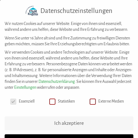
Datenschutzeinstellungen
Togg
navig
Wir nutzen Cookies auf unserer Website. Einige von ihnen sind essenziell,
während andere uns helfen, diese Website und Ihre Erfahrung zu verbessern.
Wenn Sie unter 16 Jahre alt sind und Ihre Zustimmung zu freiwilligen Diensten
geben möchten, müssen Sie Ihre Erziehungsberechtigten um Erlaubnis bitten.
House of Resources
>
News
>
Gari Pavkovic über Corona und die Auswirkungen
Wir verwenden Cookies und andere Technologien auf unserer Website. Einige
auf die migrantische Community
von ihnen sind essenziell, während andere uns helfen, diese Website und Ihre
AKTUELLES
Erfahrung zu verbessern.
Personenbezogene Daten können verarbeitet werden
(z. B. IP-Adressen), z. B. für personalisierte Anzeigen und Inhalte oder Anzeigen-
und Inhaltsmessung.
Weitere Informationen über die Verwendung Ihrer Daten
finden Sie in unserer
Datenschutzerklärung
.
Sie können Ihre Auswahl jederzeit
unter
Einstellungen
widerrufen oder anpassen.
Datenschutzeinstellungen
Essenziell
Statistiken
Externe Medien
Ich akzeptiere