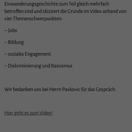
Essenziell (1)
Einwanderungsgeschichte zum Teil gleich mehrfach
Essenzielle Cookies ermöglichen grundlegende Funktionen und sind für die
betroffen sind und skizziert die Gründe im Video anhand von
einwandfreie Funktion der Website erforderlich.
vier Themenschwerpunkten:
Cookie-Informationen anzeigen
– Jobs
Stat
Statistiken (1)
– Bildung
Statistik Cookies erfassen Informationen anonym. Diese Informationen helfen uns
zu verstehen, wie unsere Besucher unsere Website nutzen.
– soziales Engagement
Cookie-Informationen anzeigen
– Diskriminierung und Rassismus
Ext
Externe Medien (3)
Inhalte von Videoplattformen und Social-Media-Plattformen werden
standardmäßig blockiert. Wenn Cookies von externen Medien akzeptiert werden,
Wir bedanken uns bei Herrn Pavkovic für das Gespräch.
bedarf der Zugriff auf diese Inhalte keiner manuellen Einwilligung mehr.
Cookie-Informationen anzeigen
Datenschutzerklärung
Impressum
Hier geht es zum Video!