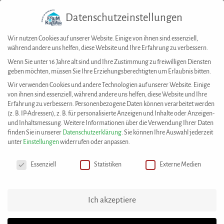
Datenschutzeinstellungen
Togg
navig
Wir nutzen Cookies auf unserer Website. Einige von ihnen sind essenziell,
während andere uns helfen, diese Website und Ihre Erfahrung zu verbessern.
Wenn Sie unter 16 Jahre alt sind und Ihre Zustimmung zu freiwilligen Diensten
geben möchten, müssen Sie Ihre Erziehungsberechtigten um Erlaubnis bitten.
House of Resources
>
Best Practices
>
Serbisches Akademikernetzwerk-Nikola
Wir verwenden Cookies und andere Technologien auf unserer Website. Einige
Tesla e. V.: Die FILMANAK
von ihnen sind essenziell, während andere uns helfen, diese Website und Ihre
Erfahrung zu verbessern.
Personenbezogene Daten können verarbeitet werden
(z. B. IP-Adressen), z. B. für personalisierte Anzeigen und Inhalte oder Anzeigen-
Diese Best Practice wurde eingereicht von:
und Inhaltsmessung.
Weitere Informationen über die Verwendung Ihrer Daten
Serbisches Akademikernetzwerk-Nikola Tesla e. V.
finden Sie in unserer
Datenschutzerklärung
.
Sie können Ihre Auswahl jederzeit
unter
Einstellungen
widerrufen oder anpassen.
Datenschutzeinstellungen
Serbisches Akademikernetzwerk-
Essenziell
Statistiken
Externe Medien
Nikola Tesla e. V.: Die FILMANAK
Die FILMANAK 2022 fand vom 20. bis 23. Oktober 2022
Ich akzeptiere
in den Innenstadtkinos Stuttgart (CINEMA) statt. Drei