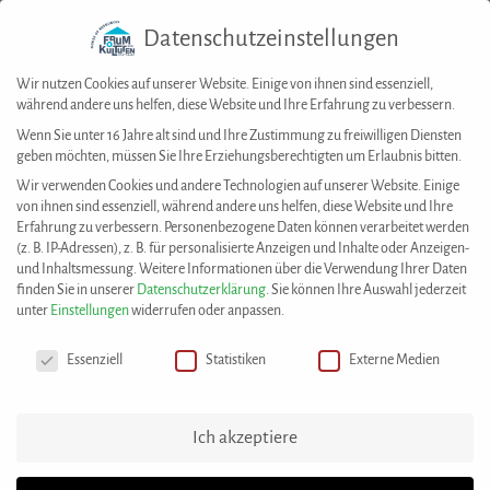
Datenschutzeinstellungen
Togg
navig
Wir nutzen Cookies auf unserer Website. Einige von ihnen sind essenziell,
während andere uns helfen, diese Website und Ihre Erfahrung zu verbessern.
Wenn Sie unter 16 Jahre alt sind und Ihre Zustimmung zu freiwilligen Diensten
geben möchten, müssen Sie Ihre Erziehungsberechtigten um Erlaubnis bitten.
House of Resources
>
Best Practices
>
Schriftstellertreffen des serbischen
Wir verwenden Cookies und andere Technologien auf unserer Website. Einige
Bildungs-und Kulturvereins „Prosvjeta“
von ihnen sind essenziell, während andere uns helfen, diese Website und Ihre
Erfahrung zu verbessern.
Personenbezogene Daten können verarbeitet werden
(z. B. IP-Adressen), z. B. für personalisierte Anzeigen und Inhalte oder Anzeigen-
Diese Best Practice wurde eingereicht von:
und Inhaltsmessung.
Weitere Informationen über die Verwendung Ihrer Daten
Serbischer Bildungs- und Kulturverein Prosvjeta
finden Sie in unserer
Datenschutzerklärung
.
Sie können Ihre Auswahl jederzeit
Deutschland e. V.
unter
Einstellungen
widerrufen oder anpassen.
Datenschutzeinstellungen
Essenziell
Statistiken
Externe Medien
Schriftstellertreffen des serbischen
Bildungs-und
Ich akzeptiere
Kulturvereins „Prosvjeta“