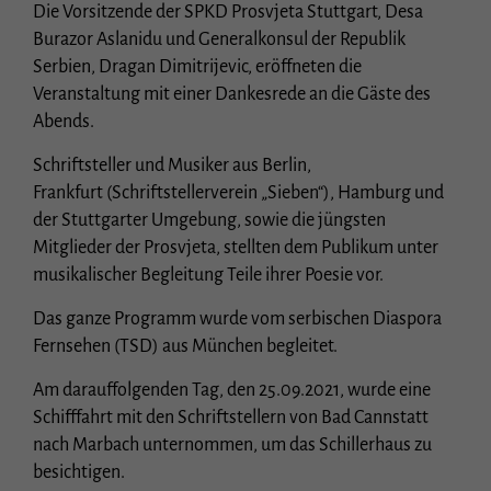
Essenziell (1)
Die Vorsitzende der SPKD Prosvjeta Stuttgart, Desa
Burazor Aslanidu und Generalkonsul der Republik
Essenzielle Cookies ermöglichen grundlegende Funktionen und sind für die
einwandfreie Funktion der Website erforderlich.
Serbien, Dragan Dimitrijevic, eröffneten die
Cookie-Informationen anzeigen
Veranstaltung mit einer Dankesrede an die Gäste des
Abends.
Stat
Statistiken (1)
Schriftsteller und Musiker aus Berlin,
Statistik Cookies erfassen Informationen anonym. Diese Informationen helfen uns
zu verstehen, wie unsere Besucher unsere Website nutzen.
Frankfurt (Schriftstellerverein „Sieben“), Hamburg und
der Stuttgarter Umgebung, sowie die jüngsten
Cookie-Informationen anzeigen
Mitglieder der Prosvjeta, stellten dem Publikum unter
Ext
Externe Medien (3)
musikalischer Begleitung Teile ihrer Poesie vor.
Inhalte von Videoplattformen und Social-Media-Plattformen werden
Das ganze Programm wurde vom serbischen Diaspora
standardmäßig blockiert. Wenn Cookies von externen Medien akzeptiert werden,
bedarf der Zugriff auf diese Inhalte keiner manuellen Einwilligung mehr.
Fernsehen (TSD) aus München begleitet.
Cookie-Informationen anzeigen
Am darauffolgenden Tag, den 25.09.2021, wurde eine
Datenschutzerklärung
Impressum
Schifffahrt mit den Schriftstellern von Bad Cannstatt
nach Marbach unternommen, um das Schillerhaus zu
besichtigen.