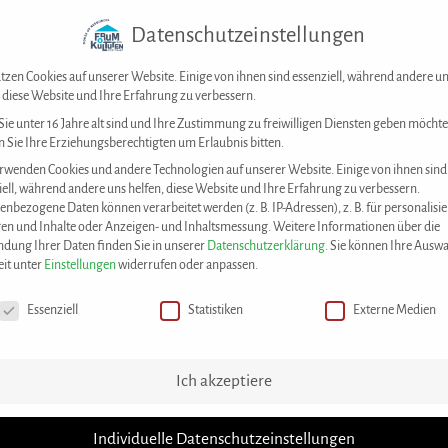
Datenschutzeinstellungen
Forum der Kulturen Stuttgart e. V.
Kontakt
tzen Cookies auf unserer Website. Einige von ihnen sind essenziell, während andere u
, diese Website und Ihre Erfahrung zu verbessern.
ie unter 16 Jahre alt sind und Ihre Zustimmung zu freiwilligen Diensten geben möchte
 Sie Ihre Erziehungsberechtigten um Erlaubnis bitten.
DAS KONZEPT
UNSERE ANGEBOTE
M
rwenden Cookies und andere Technologien auf unserer Website. Einige von ihnen sind
iell, während andere uns helfen, diese Website und Ihre Erfahrung zu verbessern.
enbezogene Daten können verarbeitet werden (z. B. IP-Adressen), z. B. für personalisie
en und Inhalte oder Anzeigen- und Inhaltsmessung.
Weitere Informationen über die
dung Ihrer Daten finden Sie in unserer
Datenschutzerklärung
.
Sie können Ihre Auswa
eit unter
Einstellungen
widerrufen oder anpassen.
chutzeinstellungen
Essenziell
Statistiken
Externe Medien
House of Resources
>
Best Practices
>
Präventionsworkshop fü
Ich akzeptiere
Individuelle Datenschutzeinstellungen