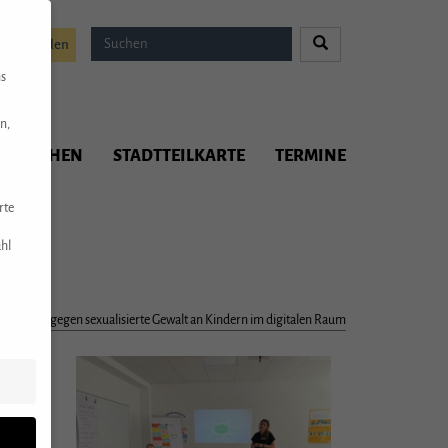
Spenden
ns
n,
ITMACHEN
STADTTEILKARTE
TERMINE
rte
hl
r Mütter gegen sexualisierte Gewalt an Kindern im digitalen Raum