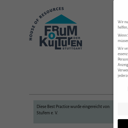
Wir nu
helfen
Wenn S
müssen
Wir ve
essenz
Person
Anzeig
Verwen
jederz
Datens
Diese Best Practice wurde eingereicht von:
StuFem e. V.