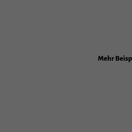
Stat
Stati
unser
Exte
Mehr Beispi
Inhal
Cooki
Einwi