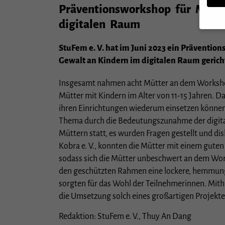
Präventionsworkshop für Mütte
digitalen Raum
StuFem e. V. hat im Juni 2023 ein Prävention
Wenn S
Gewalt an Kindern im digitalen Raum gericht
müssen
Wir ve
Insgesamt nahmen acht Mütter an dem Workshop 
essenz
Mütter mit Kindern im Alter von 11-15 Jahren. 
Person
Anzeig
ihren Einrichtungen wiederum einsetzen können.
Verwen
Thema durch die Bedeutungszunahme der digitale
Hier f
Müttern statt, es wurden Fragen gestellt und dis
ganzen
Cookie
Kobra e. V., konnten die Mütter mit einem gute
sodass sich die Mütter unbeschwert an dem Wo
Sp
den geschützten Rahmen eine lockere, hemmungs
sorgten für das Wohl der Teilnehmerinnen. Mith
Datens
Esse
die Umsetzung solch eines großartigen Projekt
Essen
Redaktion: StuFem e. V., Thuy An Dang
Websi