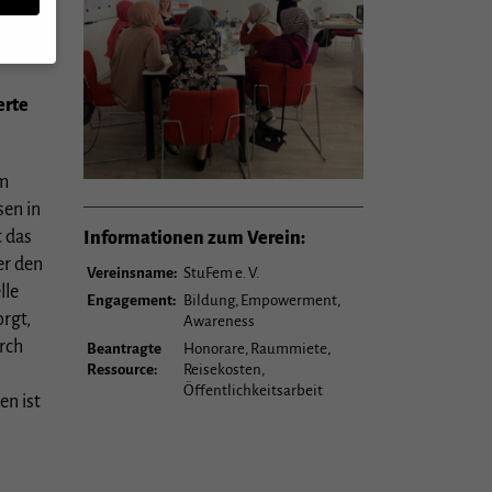
im
erte
n,
um
sen in
rte
t das
Informationen zum Verein:
er den
u
Vereinsname:
StuFem e. V.
lle
mmte
Engagement:
Bildung, Empowerment,
rgt,
Awareness
rch
Beantragte
Honorare, Raummiete,
Zurück
Ressource:
Reisekosten,
Öffentlichkeitsarbeit
en ist
er