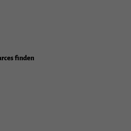
Statistiken
e
Externe Medien
urces finden
nn
len
mpressum