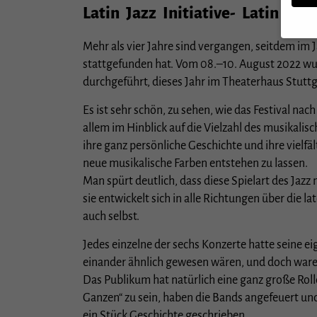
Latin Jazz Initiative- Latin Jazz
Mehr als vier Jahre sind vergangen, seitdem im J
stattgefunden hat. Vom 08.–10. August 2022 wu
Wenn S
durchgeführt, dieses Jahr im Theaterhaus Stuttg
müssen
Wir ve
Es ist sehr schön, zu sehen, wie das Festival nac
essenz
allem im Hinblick auf die Vielzahl des musikali
Person
Anzeig
ihre ganz persönliche Geschichte und ihre vielf
Verwen
neue musikalische Farben entstehen zu lassen.
Hier f
Man spürt deutlich, dass diese Spielart des Jazz 
ganzen
Cookie
sie entwickelt sich in alle Richtungen über die
auch selbst.
Sp
Jedes einzelne der sechs Konzerte hatte seine ei
Datens
einander ähnlich gewesen wären, und doch waren 
Esse
Das Publikum hat natürlich eine ganz große Rolle 
Essen
Ganzen“ zu sein, haben die Bands angefeuert und
Websi
ein Stück Geschichte geschrieben.