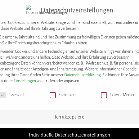
Datenschutzeinstellungen
Forum der Kulturen Stuttgart e. V.
Kontakt
tzen Cookies auf unserer Website. Einige von ihnen sind essenziell, während andere u
, diese Website und Ihre Erfahrung zu verbessern.
ie unter 16 Jahre alt sind und Ihre Zustimmung zu freiwilligen Diensten geben möchte
 Sie Ihre Erziehungsberechtigten um Erlaubnis bitten.
DAS KONZEPT
UNSERE ANGEBOTE
M
rwenden Cookies und andere Technologien auf unserer Website. Einige von ihnen sind
iell, während andere uns helfen, diese Website und Ihre Erfahrung zu verbessern.
enbezogene Daten können verarbeitet werden (z. B. IP-Adressen), z. B. für personalisie
en und Inhalte oder Anzeigen- und Inhaltsmessung.
Weitere Informationen über die
dung Ihrer Daten finden Sie in unserer
Datenschutzerklärung
.
Sie können Ihre Auswa
eit unter
Einstellungen
widerrufen oder anpassen.
chutzeinstellungen
Essenziell
Statistiken
Externe Medien
House o
Ich akzeptiere
Individuelle Datenschutzeinstellungen