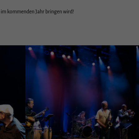
Cookie-Informationen anzeigen
on im kommenden Jahr bringen wird!
istiken (1)
stik Cookies erfassen Informationen anonym. Diese Informationen helfen uns zu verstehen, wi
e Besucher unsere Website nutzen.
Cookie-Informationen anzeigen
rne Medien (3)
te von Videoplattformen und Social-Media-Plattformen werden standardmäßig blockiert. We
es von externen Medien akzeptiert werden, bedarf der Zugriff auf diese Inhalte keiner manuel
lligung mehr.
Cookie-Informationen anzeigen
Datenschutzerklärung
I