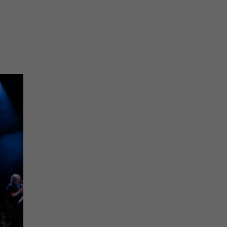
Statistiken
e
Externe Medien
nn
len
mpressum