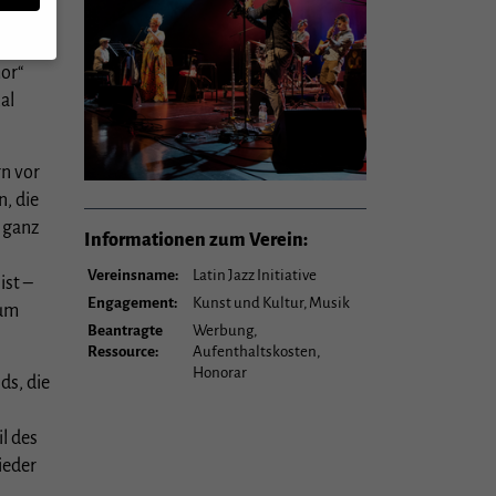
mor“
al
n,
rn vor
n, die
rte
s ganz
Informationen zum Verein:
u
Vereinsname:
Latin Jazz Initiative
ist –
mmte
Engagement:
Kunst und Kultur, Musik
rum
Beantragte
Werbung,
Ressource:
Aufenthaltskosten,
Zurück
Honorar
ds, die
il des
er
ieder