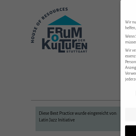
Wir nu
helfen
Wenn S
müssen
Wir ve
essenz
Person
Anzeig
Verwen
jederz
Datens
Diese Best Practice wurde eingereicht von:
Latin Jazz Initiative