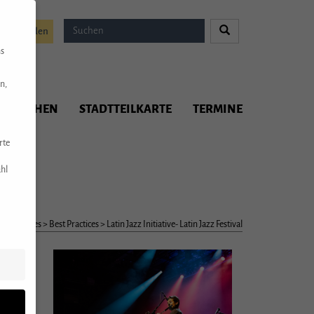
Spenden
ns
n,
ITMACHEN
STADTTEILKARTE
TERMINE
rte
hl
f Resources
>
Best Practices
>
Latin Jazz Initiative- Latin Jazz Festival