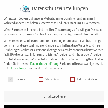
Datenschutzeinstellungen
Togg
navig
Wir nutzen Cookies auf unserer Website. Einige von ihnen sind essenziell,
während andere uns helfen, diese Website und Ihre Erfahrung zu verbessern.
Wenn Sie unter 16 Jahre alt sind und Ihre Zustimmung zu freiwilligen Diensten
geben möchten, müssen Sie Ihre Erziehungsberechtigten um Erlaubnis bitten.
House of Resources
>
Best Practices
>
IG Stuttgart e. V.- Muslimische Seelsorge
Wir verwenden Cookies und andere Technologien auf unserer Website. Einige
von ihnen sind essenziell, während andere uns helfen, diese Website und Ihre
Diese Best Practice wurde eingereicht von:
Erfahrung zu verbessern.
Personenbezogene Daten können verarbeitet werden
(z. B. IP-Adressen), z. B. für personalisierte Anzeigen und Inhalte oder Anzeigen-
IG Stuttgart e. V.
und Inhaltsmessung.
Weitere Informationen über die Verwendung Ihrer Daten
finden Sie in unserer
Datenschutzerklärung
.
Sie können Ihre Auswahl jederzeit
unter
Einstellungen
widerrufen oder anpassen.
IG Stuttgart e. V.- Muslimische
Datenschutzeinstellungen
Seelsorge
Essenziell
Statistiken
Externe Medien
Die IG-Stuttgart e. V. hatte die Ehre zwei Referent*innen,
Ich akzeptiere
an zwei Wochenenden, zu genießen.
Ausgebildet vom Mannheimer Institut für Integration