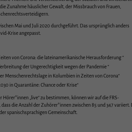
Cookie-Informationen anzeigen
 die Zunahme häuslicher Gewalt, der Missbrauch von Frauen,
schenrechtsverteidigern.
istiken (1)
hen Mai und Juli 2020 durchgeführt. Das ursprünglich anders
stik Cookies erfassen Informationen anonym. Diese Informationen helfen uns zu verstehen, wi
e Besucher unsere Website nutzen.
id-Krise angepasst.
Cookie-Informationen anzeigen
rne Medien (3)
Zeiten von Corona: die lateinamerikanische Herausforderung “
te von Videoplattformen und Social-Media-Plattformen werden standardmäßig blockiert. We
erbreitung der Ungerechtigkeit wegen der Pandemie “
es von externen Medien akzeptiert werden, bedarf der Zugriff auf diese Inhalte keiner manuel
lligung mehr.
r Menschenrechtslage in Kolumbien in Zeiten von Corona“
Cookie-Informationen anzeigen
030 in Quarantäne: Chance oder Krise“
Datenschutzerklärung
I
r Hörer*innen „live“ zu bestimmen, können wir auf die FRS-
 dass die Anzahl der Zuhörer*innen zwischen 85 und 347 variiert. 
er spanischsprachigen Gemeinschaft.