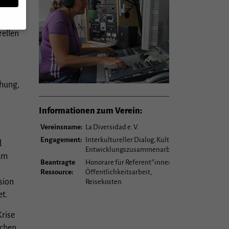
rellen
n,
chung,
rte
Informationen zum Verein:
u
Vereinsname:
La Diversidad e. V.
mmte
Engagement:
Interkultureller Dialog, Kultur,
d
Entwicklungszusammenarbeit
 um
Beantragte
Honorare für Referent*innen,
Zurück
Ressource:
Öffentlichkeitsarbeit,
sion
Reisekosten
t.
Krise
er
ichen