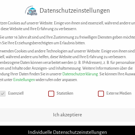
Datenschutzeinstellungen
Forum der Kulturen Stuttgart e. V.
Kontakt
tzen Cookies auf unserer Website. Einige von ihnen sind essenziell, während andere u
, diese Website und Ihre Erfahrung zu verbessern.
ie unter 16 Jahre alt sind und Ihre Zustimmung zu freiwilligen Diensten geben möchte
 Sie Ihre Erziehungsberechtigten um Erlaubnis bitten.
DAS KONZEPT
UNSERE ANGEBOTE
M
rwenden Cookies und andere Technologien auf unserer Website. Einige von ihnen sind
iell, während andere uns helfen, diese Website und Ihre Erfahrung zu verbessern.
enbezogene Daten können verarbeitet werden (z. B. IP-Adressen), z. B. für personalisie
en und Inhalte oder Anzeigen- und Inhaltsmessung.
Weitere Informationen über die
dung Ihrer Daten finden Sie in unserer
Datenschutzerklärung
.
Sie können Ihre Auswa
eit unter
Einstellungen
widerrufen oder anpassen.
chutzeinstellungen
Essenziell
Statistiken
Externe Medien
Ich akzeptiere
Individuelle Datenschutzeinstellungen