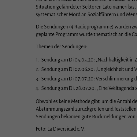
Situation gefährdeter Sektoren Lateinamerikas,
systematischer Mord an Sozialführern und Men
Stat
Die Sendungen (4 Radioprogramme) wurden zwisc
Stati
unser
geplante Programm wurde thematisch an die Cov
Themen der Sendungen:
Exte
Sendung am Di 05.05.20: „Nachhaltigkeit in 
Inhal
Sendung am Di 02.06.20: „Ungleichheit und V
Cooki
Einwi
Sendung am Di 07.07.20: Verschlimmerung de
Sendung am Di. 28.07.20: „Eine Weltagenda 2
Obwohl es keine Methode gibt, um die Anzahl de
Abstimmungszahl zurückgreifen und feststellen,
Sendungen bekamen gute Rückmeldungen von d
Foto: La Diversidad e. V.