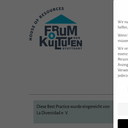
Wir nu
helfen
Wenn S
müssen
Wir ve
essenz
Person
Anzeig
Verwen
jederz
Datens
Diese Best Practice wurde eingereicht von:
La Diversidad e. V.