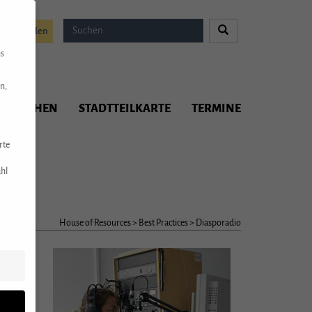
Spenden
ns
n,
ITMACHEN
STADTTEILKARTE
TERMINE
rte
hl
House of Resources
>
Best Practices
>
Diasporadio