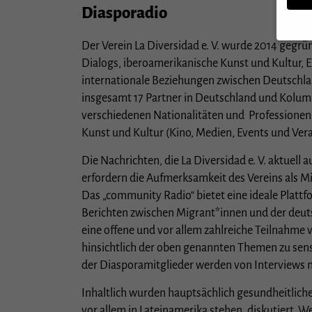
Diasporadio
Der Verein La Diversidad e. V. wurde 2014 gegrü
Dialogs, iberoamerikanische Kunst und Kultur,
Wenn S
internationale Beziehungen zwischen Deutschlan
müssen
insgesamt 17 Partner in Deutschland und Kolumb
Wir ve
verschiedenen Nationalitäten und Professionen
essenz
Kunst und Kultur (Kino, Medien, Events und Ver
Person
Anzeig
Verwen
Die Nachrichten, die La Diversidad e. V. aktuell 
Hier f
erfordern die Aufmerksamkeit des Vereins als Mi
ganzen
Das „community Radio“ bietet eine ideale Platt
Cookie
Berichten zwischen Migrant*innen und der deut
Sp
eine offene und vor allem zahlreiche Teilnahme 
hinsichtlich der oben genannten Themen zu sensi
Datens
der Diasporamitglieder werden von Interviews mi
Esse
Inhaltlich wurden hauptsächlich gesundheitlich
Essen
Websi
vor allem in Lateinamerika stehen, diskutiert. 