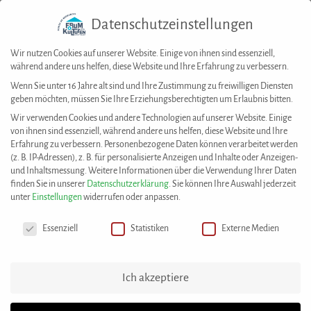
Datenschutzeinstellungen
Togg
navig
Wir nutzen Cookies auf unserer Website. Einige von ihnen sind essenziell,
während andere uns helfen, diese Website und Ihre Erfahrung zu verbessern.
Wenn Sie unter 16 Jahre alt sind und Ihre Zustimmung zu freiwilligen Diensten
geben möchten, müssen Sie Ihre Erziehungsberechtigten um Erlaubnis bitten.
House of Resources
>
Best Practices
>
CamAS Cup 2023 – Come together
Wir verwenden Cookies und andere Technologien auf unserer Website. Einige
von ihnen sind essenziell, während andere uns helfen, diese Website und Ihre
Diese Best Practice wurde eingereicht von:
Erfahrung zu verbessern.
Personenbezogene Daten können verarbeitet werden
(z. B. IP-Adressen), z. B. für personalisierte Anzeigen und Inhalte oder Anzeigen-
CamAS e. V.
und Inhaltsmessung.
Weitere Informationen über die Verwendung Ihrer Daten
finden Sie in unserer
Datenschutzerklärung
.
Sie können Ihre Auswahl jederzeit
unter
Einstellungen
widerrufen oder anpassen.
CamAS Cup 2023 – Come together
Datenschutzeinstellungen
Essenziell
Statistiken
Externe Medien
Der CamAS Cup 2023 fand am 9. September 2023 in
der Sportanlange der Sportvereinigung Feuerbach
1883 e. V. statt.
Ich akzeptiere
Integration und Völkerverständigung sind