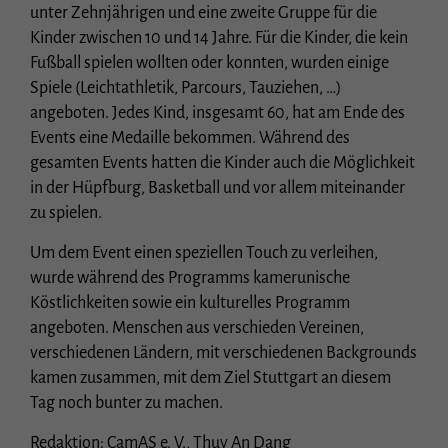
Essenziell (1)
unter Zehnjährigen und eine zweite Gruppe für die
Essenzielle Cookies ermöglichen grundlegende Funktionen und sind für die
Kinder zwischen 10 und 14 Jahre. Für die Kinder, die kein
einwandfreie Funktion der Website erforderlich.
Fußball spielen wollten oder konnten, wurden einige
Cookie-Informationen anzeigen
Spiele (Leichtathletik, Parcours, Tauziehen, …)
angeboten. Jedes Kind, insgesamt 60, hat am Ende des
Stat
Statistiken (1)
Events eine Medaille bekommen. Während des
Statistik Cookies erfassen Informationen anonym. Diese Informationen helfen uns
gesamten Events hatten die Kinder auch die Möglichkeit
zu verstehen, wie unsere Besucher unsere Website nutzen.
in der Hüpfburg, Basketball und vor allem miteinander
Cookie-Informationen anzeigen
zu spielen.
Ext
Externe Medien (3)
Um dem Event einen speziellen Touch zu verleihen,
wurde während des Programms kamerunische
Inhalte von Videoplattformen und Social-Media-Plattformen werden
standardmäßig blockiert. Wenn Cookies von externen Medien akzeptiert werden,
Köstlichkeiten sowie ein kulturelles Programm
bedarf der Zugriff auf diese Inhalte keiner manuellen Einwilligung mehr.
angeboten. Menschen aus verschieden Vereinen,
Cookie-Informationen anzeigen
verschiedenen Ländern, mit verschiedenen Backgrounds
Datenschutzerklärung
Impressum
kamen zusammen, mit dem Ziel Stuttgart an diesem
Tag noch bunter zu machen.
Redaktion: CamAS e. V., Thuy An Dang