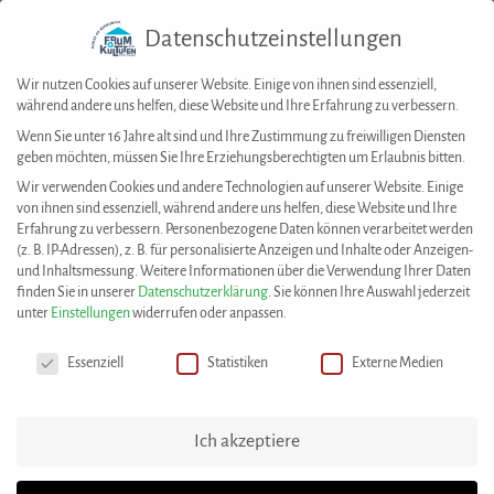
Datenschutzeinstellungen
Togg
navig
Wir nutzen Cookies auf unserer Website. Einige von ihnen sind essenziell,
während andere uns helfen, diese Website und Ihre Erfahrung zu verbessern.
Wenn Sie unter 16 Jahre alt sind und Ihre Zustimmung zu freiwilligen Diensten
geben möchten, müssen Sie Ihre Erziehungsberechtigten um Erlaubnis bitten.
House of Resources
>
Angebote
>
Vereinsgründung und Gemeinnützigkeit
Wir verwenden Cookies und andere Technologien auf unserer Website. Einige
ANGEBOTE
von ihnen sind essenziell, während andere uns helfen, diese Website und Ihre
Erfahrung zu verbessern.
Personenbezogene Daten können verarbeitet werden
(z. B. IP-Adressen), z. B. für personalisierte Anzeigen und Inhalte oder Anzeigen-
und Inhaltsmessung.
Weitere Informationen über die Verwendung Ihrer Daten
finden Sie in unserer
Datenschutzerklärung
.
Sie können Ihre Auswahl jederzeit
unter
Einstellungen
widerrufen oder anpassen.
Datenschutzeinstellungen
Essenziell
Statistiken
Externe Medien
Ich akzeptiere