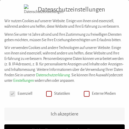
Datenschutzeinstellungen
Togg
navig
Wir nutzen Cookies auf unserer Website. Einige von ihnen sind essenziell,
während andere uns helfen, diese Website und Ihre Erfahrung zu verbessern.
Wenn Sie unter 16 Jahre alt sind und Ihre Zustimmung zu freiwilligen Diensten
geben möchten, müssen Sie Ihre Erziehungsberechtigten um Erlaubnis bitten.
House of Resources
>
Angebote
>
Spielen, Sehen, Lernen
Wir verwenden Cookies und andere Technologien auf unserer Website. Einige
ANGEBOTE
von ihnen sind essenziell, während andere uns helfen, diese Website und Ihre
Erfahrung zu verbessern.
Personenbezogene Daten können verarbeitet werden
(z. B. IP-Adressen), z. B. für personalisierte Anzeigen und Inhalte oder Anzeigen-
und Inhaltsmessung.
Weitere Informationen über die Verwendung Ihrer Daten
finden Sie in unserer
Datenschutzerklärung
.
Sie können Ihre Auswahl jederzeit
unter
Einstellungen
widerrufen oder anpassen.
Datenschutzeinstellungen
Essenziell
Statistiken
Externe Medien
Ich akzeptiere