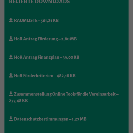
BELIEBTE DOWNLOADS
RAUMLISTE
– 561,21 KB
HoR Antrag Förderung
– 2,80 MB
HoR Antrag Finanzplan
– 39,00 KB
HoR Förderkriterien
– 482,18 KB
Zusammenstellung Online Tools für die Vereinsarbeit
–
277,48 KB
Datenschutzbestimmungen
– 1,27 MB