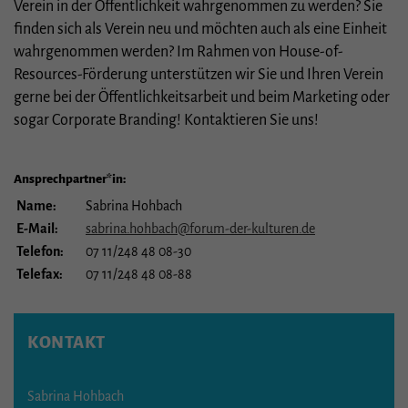
Essenziell (1)
Verein in der Öffentlichkeit wahrgenommen zu werden? Sie
finden sich als Verein neu und möchten auch als eine Einheit
Essenzielle Cookies ermöglichen grundlegende Funktionen und sind für die
einwandfreie Funktion der Website erforderlich.
wahrgenommen werden? Im Rahmen von House-of-
Cookie-Informationen anzeigen
Resources-Förderung unterstützen wir Sie und Ihren Verein
gerne bei der Öffentlichkeitsarbeit und beim Marketing oder
Stat
Statistiken (1)
sogar Corporate Branding! Kontaktieren Sie uns!
Statistik Cookies erfassen Informationen anonym. Diese Informationen helfen uns
zu verstehen, wie unsere Besucher unsere Website nutzen.
Ansprechpartner*in:
Cookie-Informationen anzeigen
Name:
Sabrina Hohbach
Ext
Externe Medien (3)
E-Mail:
sabrina.hohbach@forum-der-kulturen.de
Telefon:
07 11/248 48 08-30
Inhalte von Videoplattformen und Social-Media-Plattformen werden
standardmäßig blockiert. Wenn Cookies von externen Medien akzeptiert werden,
Telefax:
07 11/248 48 08-88
bedarf der Zugriff auf diese Inhalte keiner manuellen Einwilligung mehr.
Cookie-Informationen anzeigen
Datenschutzerklärung
Impressum
KONTAKT
Sabrina Hohbach