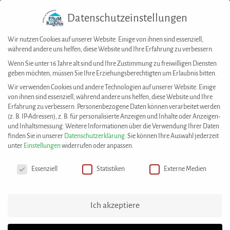
Datenschutzeinstellungen
Togg
navig
Wir nutzen Cookies auf unserer Website. Einige von ihnen sind essenziell,
während andere uns helfen, diese Website und Ihre Erfahrung zu verbessern.
Wenn Sie unter 16 Jahre alt sind und Ihre Zustimmung zu freiwilligen Diensten
geben möchten, müssen Sie Ihre Erziehungsberechtigten um Erlaubnis bitten.
House of Resources
>
Angebote
>
Öffentlichkeitsarbeit, Marketing und
Wir verwenden Cookies und andere Technologien auf unserer Website. Einige
Vereinsbranding
von ihnen sind essenziell, während andere uns helfen, diese Website und Ihre
ANGEBOTE
Erfahrung zu verbessern.
Personenbezogene Daten können verarbeitet werden
(z. B. IP-Adressen), z. B. für personalisierte Anzeigen und Inhalte oder Anzeigen-
und Inhaltsmessung.
Weitere Informationen über die Verwendung Ihrer Daten
finden Sie in unserer
Datenschutzerklärung
.
Sie können Ihre Auswahl jederzeit
unter
Einstellungen
widerrufen oder anpassen.
Datenschutzeinstellungen
Essenziell
Statistiken
Externe Medien
Ich akzeptiere