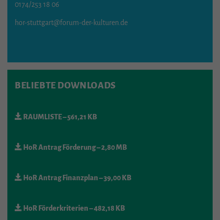
0174/253 18 06
hor-stuttgart@forum-der-kulturen.de
BELIEBTE DOWNLOADS
RAUMLISTE
– 561,21 KB
HoR Antrag Förderung
– 2,80 MB
HoR Antrag Finanzplan
– 39,00 KB
HoR Förderkriterien
– 482,18 KB