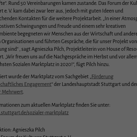
te“. Rund 50 Vereinbarungen kamen zustande. Das Forum der Ku
Cookie-Informationen anzeigen
rt e. V. kam dabei zwar leer aus, jedoch mit guten Ideen und
istiken (1)
chenden Kontakten für die weitere Projektarbeit. „In einer Atmo
postiven Schwingungen und Freude und einem sehr kreativen
stik Cookies erfassen Informationen anonym. Diese Informationen helfen uns zu verstehen, wi
biente begegneten wir Menschen aus der Wirtschaft und ander
e Besucher unsere Website nutzen.
n Organisationen und führten Gespräche, die für unser Projekt vo
Cookie-Informationen anzeigen
ng sind“ , sagt Agnieszka Pilch, Projektleiterin von House of Res
rne Medien (3)
rt. „Wir freuen uns auf die Nachgespräche im Herbst und vor alle
hsten Sozialen Marktplatz in 2020!“, fügt Pilch hinzu.
te von Videoplattformen und Social-Media-Plattformen werden standardmäßig blockiert. We
es von externen Medien akzeptiert werden, bedarf der Zugriff auf diese Inhalte keiner manuel
lligung mehr.
iert wurde der Marktplatz vom Sachgebiet „
Förderung
schaftliches Engagement
“ der Landeshauptstadt Stuttgart und de
Cookie-Informationen anzeigen
r Mehrwert
.
Datenschutzerklärung
I
mationen zum aktuellen Marktplatz finden Sie unter:
stuttgart.de/sozialer-marktplatz
tion: Agnieszka Pilch