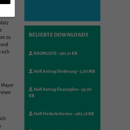
platz
e
n,
BELIEBTE DOWNLOADS
nen zu
 und
 sich
RAUMLISTE
– 561,21 KB
rte
HoR Antrag Förderung
– 2,80 MB
u
mmte
n Mayer
HoR Antrag Finanzplan
– 39,00
nehmen
KB
Zurück
5
HoR Förderkriterien
– 482,18 KB
ich
er
n