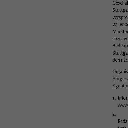
Geschäf
Stuttga
Stat
verspre
voller 
Stati
Marktam
unser
soziale
Bedeutu
Exte
Stuttga
den näc
Inhal
Cooki
Einwi
Organis
Bürger
Agentu
Infor
www.
Redak