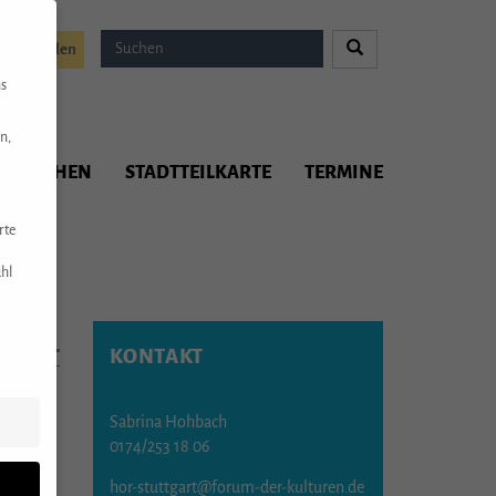
Spenden
ns
n,
ITMACHEN
STADTTEILKARTE
TERMINE
rte
hl
KONTAKT
 gewinnen“
Sabrina Hohbach
0174/253 18 06
s tun
hor-stuttgart@forum-der-kulturen.de