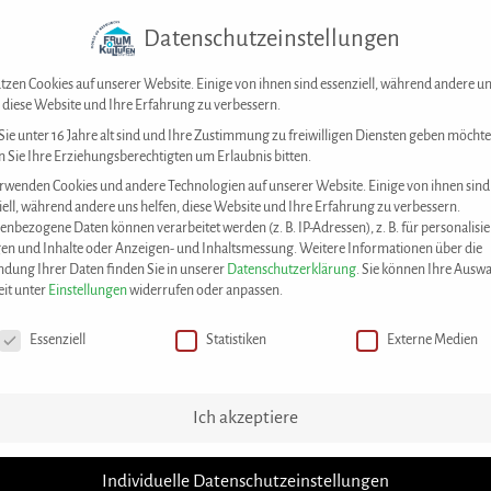
Datenschutzeinstellungen
Forum der Kulturen Stuttgart e. V.
Kontakt
tzen Cookies auf unserer Website. Einige von ihnen sind essenziell, während andere u
, diese Website und Ihre Erfahrung zu verbessern.
ie unter 16 Jahre alt sind und Ihre Zustimmung zu freiwilligen Diensten geben möchte
 Sie Ihre Erziehungsberechtigten um Erlaubnis bitten.
DAS KONZEPT
UNSERE ANGEBOTE
M
rwenden Cookies und andere Technologien auf unserer Website. Einige von ihnen sind
iell, während andere uns helfen, diese Website und Ihre Erfahrung zu verbessern.
enbezogene Daten können verarbeitet werden (z. B. IP-Adressen), z. B. für personalisie
en und Inhalte oder Anzeigen- und Inhaltsmessung.
Weitere Informationen über die
dung Ihrer Daten finden Sie in unserer
Datenschutzerklärung
.
Sie können Ihre Auswa
eit unter
Einstellungen
widerrufen oder anpassen.
chutzeinstellungen
Essenziell
Statistiken
Externe Medien
sources
>
News
>
11. Sozialer Marktplatz unter dem Motto „Gutes tun und gemeinsam
Ich akzeptiere
Sozialer Marktplatz unter dem Motto „Gute
Individuelle Datenschutzeinstellungen