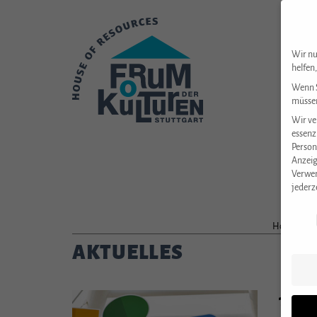
Wir nu
helfen
Wenn S
müssen
Wir ve
essenz
Person
Anzeig
Verwen
jederz
Datens
House of Re
AKTUELLES
11. 