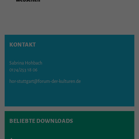
Webseiten
KONTAKT
Sabrina Hohbach
0174/253 18 06
hor-stuttgart@forum-der-kulturen.de
BELIEBTE DOWNLOADS