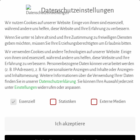
Datenschutzeinstellungen
Togg
navig
Wir nutzen Cookies auf unserer Website. Einige von ihnen sind essenziell,
während andere uns helfen, diese Website und Ihre Erfahrung zu verbessern.
Wenn Sie unter 16 Jahre alt sind und Ihre Zustimmung zu freiwilligen Diensten
geben möchten, müssen Sie Ihre Erziehungsberechtigten um Erlaubnis bitten.
Wir verwenden Cookies und andere Technologien auf unserer Website. Einige
von ihnen sind essenziell, während andere uns helfen, diese Website und Ihre
Erfahrung zu verbessern.
Personenbezogene Daten können verarbeitet werden
House of Resources
>
Angebot
(z. B. IP-Adressen), z. B. für personalisierte Anzeigen und Inhalte oder Anzeigen-
ANGEBOTE
und Inhaltsmessung.
Weitere Informationen über die Verwendung Ihrer Daten
finden Sie in unserer
Datenschutzerklärung
.
Sie können Ihre Auswahl jederzeit
unter
Einstellungen
widerrufen oder anpassen.
Datenschutzeinstellungen
Essenziell
Statistiken
Externe Medien
PRAKTISCHE UNTERSTÜTZUNG
Vereinshomepage modernisieren, grafische Gestaltung
Ich akzeptiere
von Flyern, prägnant formulierte Info- und Pressetexte,
juristische Fragen: Es gibt Aufgaben, bei denen